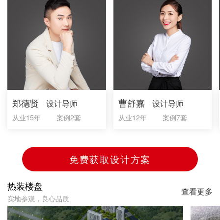
郑德贤
曹舒嘉
设计导师
设计导师
从业15年
案例2套
从业12年
案例7套
免费获取设计方案
热装楼盘
查看更多
实地参观，良心品质