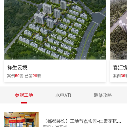
祥生云境
春江
案例
50
套
已签
26
套
案例
39
参观工地
水电VR
装修攻略
【都都装饰】工地节点实景-仁康花苑水电
面积：98平米