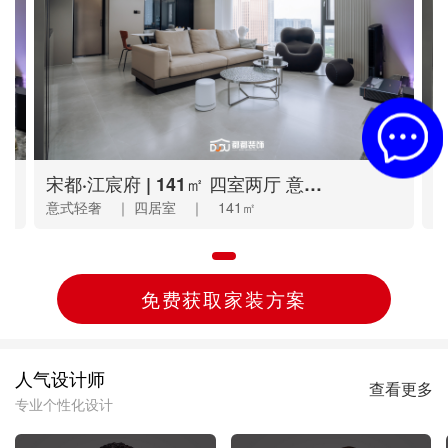
逸品春江 | 120㎡ 三室两厅 美式
碧桂园 | 138㎡ 三室两厅 现代混搭
江南大院 | 160㎡ 三室一厅 新中式
宋都·江宸府 | 141㎡ 四室两厅 意式轻奢
水河桥丨160㎡现代轻奢，浅米色多元演绎惬意生活！
和
勾
山
意式轻奢 ｜ 四居室 ｜ 141㎡
现代轻奢 ｜ 三居室 ｜ 160㎡
美式 ｜ 三居室 ｜ 120㎡
现代混搭 ｜ 四居室 ｜ 138㎡
新中式 ｜ 三居室 ｜ 160㎡
意
现
美
现
新
免费获取家装方案
人气设计师
查看更多
专业个性化设计